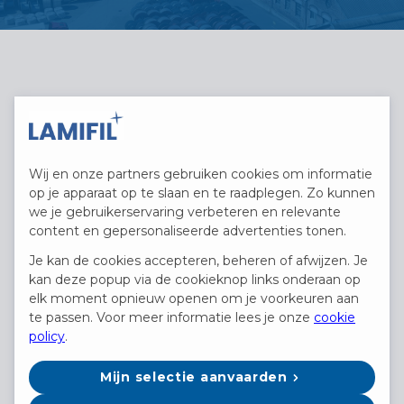
Vacatures
Wij en onze partners gebruiken cookies om informatie
op je apparaat op te slaan en te raadplegen. Zo kunnen
Filter Op Type
we je gebruikerservaring verbeteren en relevante
content en gepersonaliseerde advertenties tonen.
Je kan de cookies accepteren, beheren of afwijzen. Je
kan deze popup via de cookieknop links onderaan op
Hemiksem
elk moment opnieuw openen om je voorkeuren aan
te passen. Voor meer informatie lees je onze
cookie
Teamcoach Productie
policy
.
bekijk vacature
Mijn selectie aanvaarden